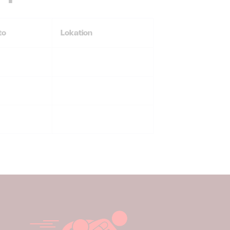
to
Lokation