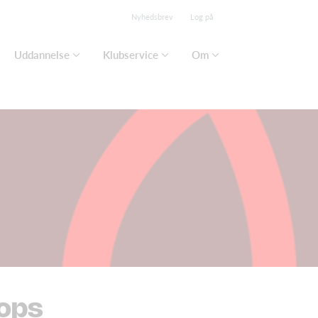
Nyhedsbrev
Log på
Uddannelse
Klubservice
Om
hops