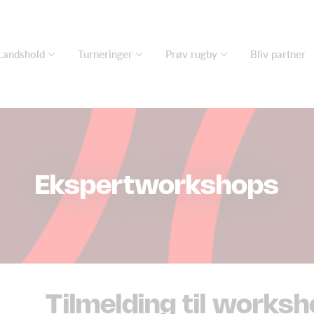
Landshold
Turneringer
Prøv rugby
Bliv partner
Ekspertworkshops
Tilmelding til works