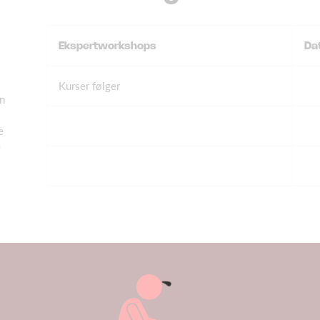
Ekspertworkshops
Da
Kurser følger
en
e
e
s