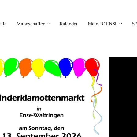
eite
Mannschaften
Kalender
Mein FC ENSE
S