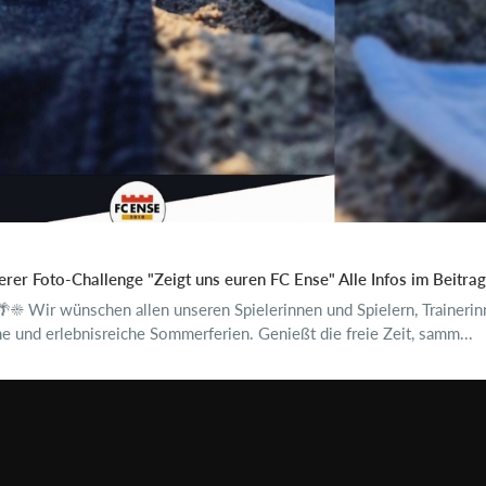
rer Foto-Challenge "Zeigt uns euren FC Ense" Alle Infos im Beitrag
️ Wir wünschen allen unseren Spielerinnen und Spielern, Trainerin
 und erlebnisreiche Sommerferien. Genießt die freie Zeit, samm...