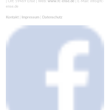
| Ort: 59469 Ense | Web:
www.fc-ense.de
| E-Mail:
info@fc-
ense.de
Kontakt
|
Impressum
|
Datenschutz