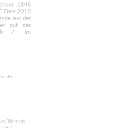
ochum 1848
FC Ense 2010
mende aus der
det auf der
rth 7" im
eßender
urs, Talkrunde
tutzen)