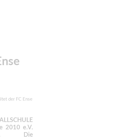
Ense
ltet der FC Ense
BALLSCHULE
e 2010 e.V.
len. Die