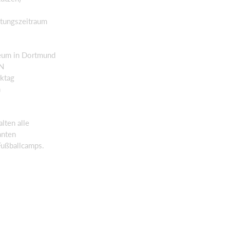
ltungszeitraum
seum in Dortmund
UN
rktag
n
lten alle
anten
Fußballcamps.