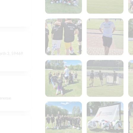
n
erth 3, 59469
erense