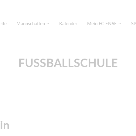
eite
Mannschaften
Kalender
Mein FC ENSE
S
FUSSBALLSCHULE
in