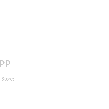
APP
 Store: