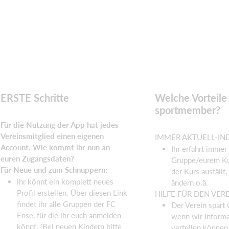
ERSTE Schritte
Welche Vorteile
sportmember?
Für die Nutzung der App hat jedes
Vereinsmitglied einen eigenen
IMMER AKTUELL-IN
Account. Wie kommt ihr nun an
Ihr erfahrt immer
euren Zugangsdaten?
Gruppe/eurem Ku
Für Neue und zum Schnuppern:
der Kurs ausfällt,
ihr könnt ein komplett neues
ändern o.ä.
Profil erstellen. Über diesen Link
HILFE FÜR DEN VER
findet ihr alle Gruppen der FC
Der Verein spart 
Ense, für die ihr euch anmelden
wenn wir Informa
könnt. (Bei neuen Kindern bitte
verteilen können