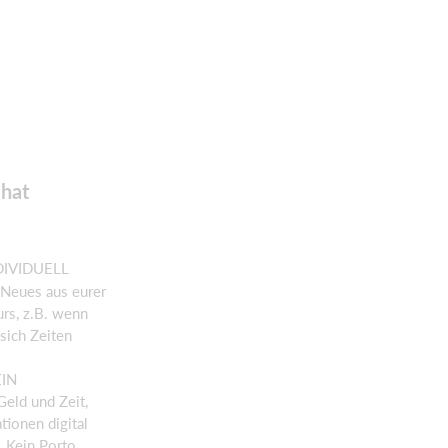
 hat
DIVIDUELL
 Neues aus eurer
rs, z.B. wenn
 sich Zeiten
EIN
Geld und Zeit,
tionen digital
. Kein Porto