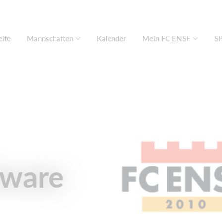
eite
Mannschaften
Kalender
Mein FC ENSE
S
tware