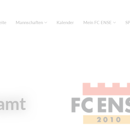
eite
Mannschaften
Kalender
Mein FC ENSE
S
amt