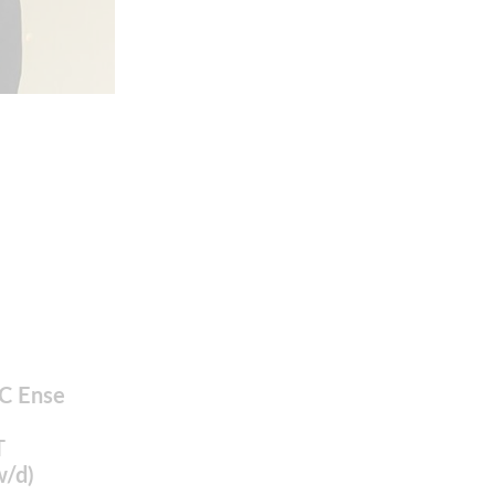
FC Ense
T
w/d)