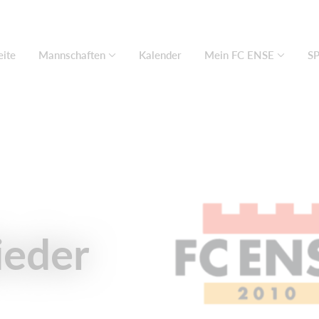
eite
Mannschaften
Kalender
Mein FC ENSE
S
ieder