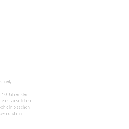
ichael,
s 10 Jahren den
ie es zu solchen
och ein bisschen
ssen und mir