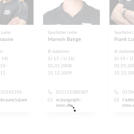
 Leiter
Sportlicher Leiter
Sportliche 
raune
Marwin Bange
Frank L
en
B-Junioren
A-Juniore
 14)
(U 17 / U 16)
(U 19 / U
10 -
01.01.2008 -
01.01.20
011
31.12.2009
31.12.20
735142596
015112380387
0170
ebraune5@we
m.bange@fc-
f.lut
ense.de
ense.