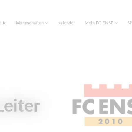
eite
Mannschaften
Kalender
Mein FC ENSE
S
Leiter