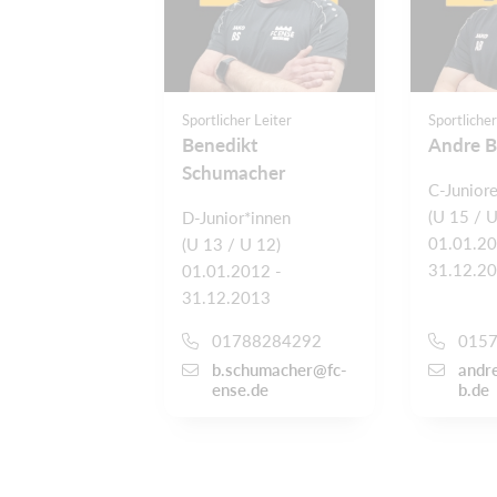
Sportlicher Leiter
Sportlicher
Benedikt
Andre B
Schumacher
C-Junior
(U 15 / U
D-Junior*innen
01.01.20
(U 13 / U 12)
31.12.2
01.01.2012 -
31.12.2013
01788284292
015
b.schumacher@fc-
andr
ense.de
b.de