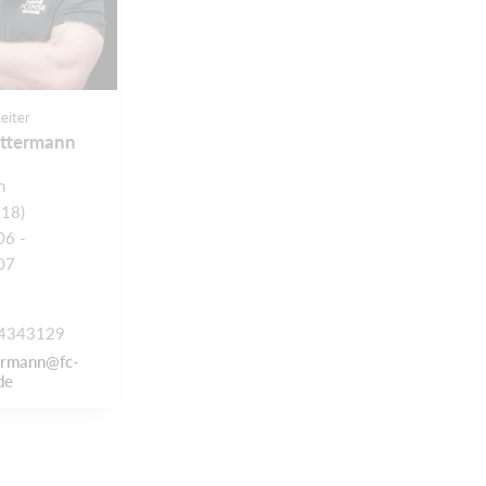
Leiter
uttermann
n
 18)
06 -
07
4343129
termann@fc-
de