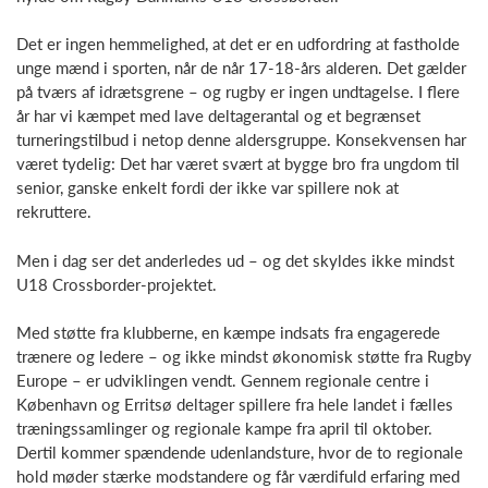
Det er ingen hemmelighed, at det er en udfordring at fastholde
unge mænd i sporten, når de når 17-18-års alderen. Det gælder
på tværs af idrætsgrene – og rugby er ingen undtagelse. I flere
år har vi kæmpet med lave deltagerantal og et begrænset
turneringstilbud i netop denne aldersgruppe. Konsekvensen har
været tydelig: Det har været svært at bygge bro fra ungdom til
senior, ganske enkelt fordi der ikke var spillere nok at
rekruttere.
Men i dag ser det anderledes ud – og det skyldes ikke mindst
U18 Crossborder-projektet.
Med støtte fra klubberne, en kæmpe indsats fra engagerede
trænere og ledere – og ikke mindst økonomisk støtte fra Rugby
Europe – er udviklingen vendt. Gennem regionale centre i
København og Erritsø deltager spillere fra hele landet i fælles
træningssamlinger og regionale kampe fra april til oktober.
Dertil kommer spændende udenlandsture, hvor de to regionale
hold møder stærke modstandere og får værdifuld erfaring med