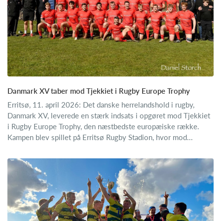
Danmark XV taber mod Tjekkiet i Rugby Europe Trophy
Erritsø, 11. april 2026: Det danske herrelandshold i rugby,
Danmark XV, leverede en stærk indsats i opgøret mod Tjekkiet
i Rugby Europe Trophy, den næstbedste europæiske række.
Kampen blev spillet på Erritsø Rugby Stadion, hvor mod...