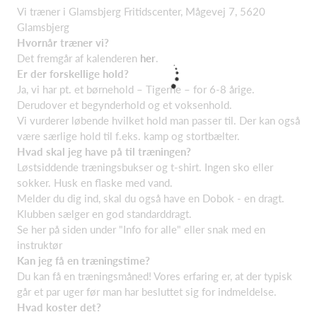
Vi træner i Glamsbjerg Fritidscenter, Mågevej 7, 5620
Glamsbjerg
Hvornår træner vi?
Det fremgår af kalenderen
her
.
Er der forskellige hold?
Ja, vi har pt. et børnehold – Tigerne – for 6-8 årige.
Derudover et begynderhold og et voksenhold.
Vi vurderer løbende hvilket hold man passer til. Der kan også
være særlige hold til f.eks. kamp og stortbælter.
Hvad skal jeg have på til træningen?
Løstsiddende træningsbukser og t-shirt. Ingen sko eller
sokker. Husk en flaske med vand.
Melder du dig ind, skal du også have en Dobok - en dragt.
Klubben sælger en god standarddragt.
Se her på siden under "Info for alle" eller snak med en
instruktør
Kan jeg få en træningstime?
Du kan få en træningsmåned! Vores erfaring er, at der typisk
går et par uger før man har besluttet sig for indmeldelse.
Hvad koster det?