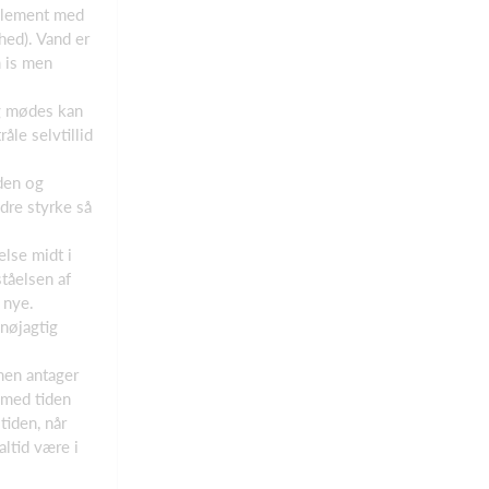
 element med
hed). Vand er
m is men
ng mødes kan
le selvtillid
nden og
dre styrke så
lse midt i
tåelsen af
 nye.
 nøjagtig
men antager
 med tiden
tiden, når
altid være i