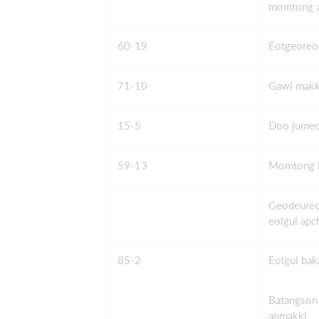
momtong 
60-19
Eotgeoreo
71-10
Gawi makk
15-5
Doo jumeok
59-13
Momtong 
Geodeureo
eolgul apc
85-2
Eolgul bak
Batangso
anmakki