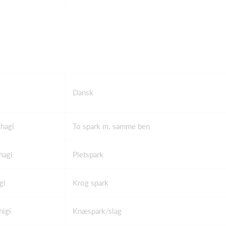
Dansk
hagi
To spark m. samme ben
hagi
Pletspark
gi
Krog spark
igi
Knæspark/slag