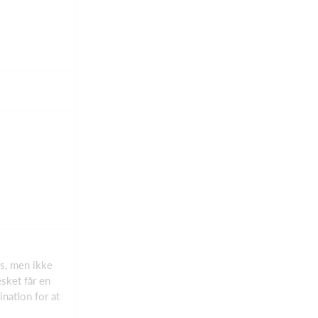
s, men ikke
sket får en
nation for at