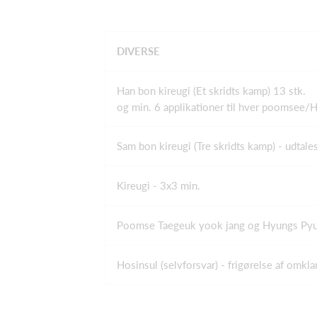
DIVERSE
Han bon kireugi (Et skridts kamp) 13 stk.
og min. 6 applikationer til hver poomsee/
Sam bon kireugi (Tre skridts kamp) - udtales
Kireugi - 3x3 min.
Poomse Taegeuk yook jang og Hyungs Pyu
Hosinsul (selvforsvar) - frigørelse af omkl