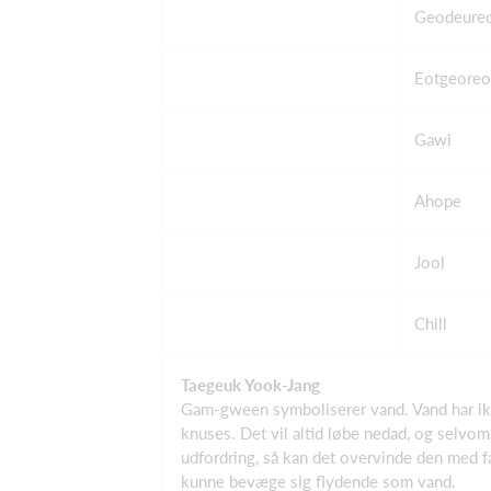
Geodeure
Eotgeoreo
Gawi
Ahope
Jool
Chill
Taegeuk Yook-Jang
Gam-gween symboliserer vand. Vand har ikk
knuses. Det vil altid løbe nedad, og selvom
udfordring, så kan det overvinde den med fa
kunne bevæge sig flydende som vand.