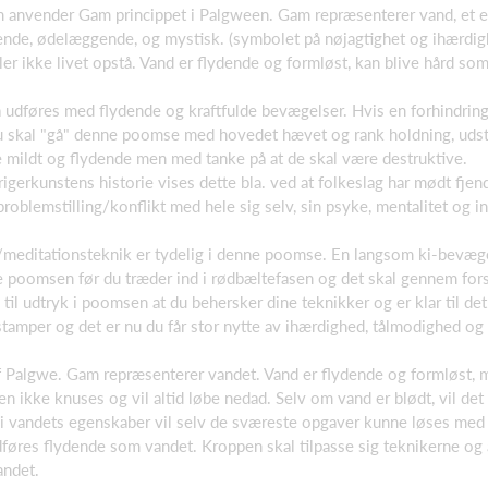
om anvender Gam princippet i Palgween. Gam repræsenterer vand, et
vgivende, ødelæggende, og mystisk. (symbolet på nøjagtighet og ihærdig
ller ikke livet opstå. Vand er flydende og formløst, kan blive hård so
å udføres med flydende og kraftfulde bevægelser. Hvis en forhindri
Du skal "gå" denne poomse med hovedet hævet og rank holdning, udstrå
e mildt og flydende men med tanke på at de skal være destruktive.
igerkunstens historie vises dette bla. ved at folkeslag har mødt fje
oblemstilling/konflikt med hele sig selv, sin psyke, mentalitet og in
meditationsteknik er tydelig i denne poomse. En langsom ki-bevæge
te poomsen før du træder ind i rødbæltefasen og det skal gennem fors
il udtryk i poomsen at du behersker dine teknikker og er klar til det
stamper og det er nu du får stor nytte av ihærdighed, tålmodighed og
f Palgwe. Gam repræsenterer vandet. Vand er flydende og formløst, 
n ikke knuses og vil altid løbe nedad. Selv om vand er blødt, vil det
i vandets egenskaber vil selv de sværeste opgaver kunne løses med 
udføres flydende som vandet. Kroppen skal tilpasse sig teknikerne og 
andet.