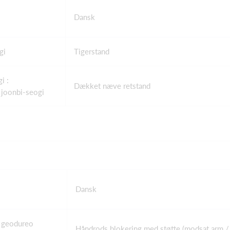
Dansk
gi
Tigerstand
i :
Dækket næve retstand
joonbi-seogi
Dansk
 geodureo
Håndrods blokering med støtte (modsat arm /