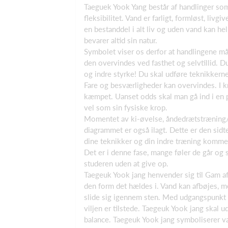
Taeguek Yook Yang består af handlinger s
fleksibilitet. Vand er farligt, formløst, li
en bestanddel i alt liv og uden vand kan he
bevarer altid sin natur.
Symbolet viser os derfor at handlingene m
den overvindes ved fasthet og selvtillid. 
og indre styrke! Du skal udføre teknikkern
Fare og besværligheder kan overvindes. I kr
kæmpet. Uanset odds skal man gå ind i en pr
vel som sin fysiske krop.
Momentet av ki-øvelse, åndedrætstræning/
diagrammet er også ilagt. Dette er den sid
dine teknikker og din indre træning komme t
Det er i denne fase, mange føler de går og 
studeren uden at give op.
Taegeuk Yook jang henvender sig til Gam a
den form det hældes i. Vand kan afbøjes, me
slide sig igennem sten. Med udgangspunkt 
viljen er tilstede. Taegeuk Yook jang skal 
balance. Taegeuk Yook jang symboliserer v