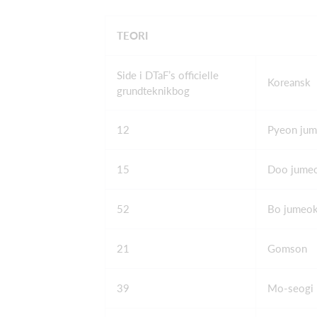
TEORI
Side i DTaF’s officielle
Koreansk
grundteknikbog
12
Pyeon ju
15
Doo jume
52
Bo jumeo
21
Gomson
39
Mo-seogi