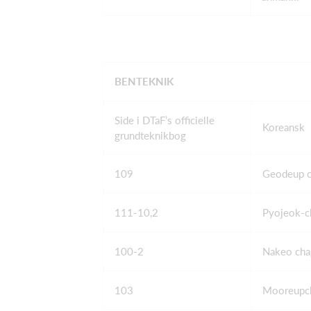
BENTEKNIK
Side i DTaF’s officielle
Koreansk
grundteknikbog
109
Geodeup c
111-10,2
Pyojeok-c
100-2
Nakeo cha
103
Mooreupch