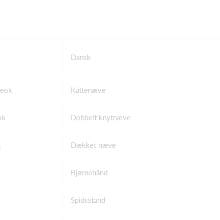
Dansk
meok
Kattenæve
ok
Dobbelt knytnæve
k
Dækket næve
Bjørnehånd
Spidsstand