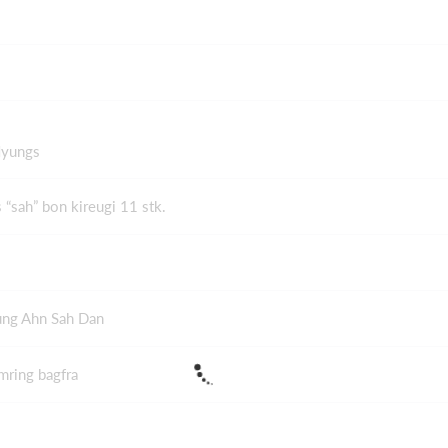
Hyungs
 “sah” bon kireugi 11 stk.
ng Ahn Sah Dan
amring bagfra