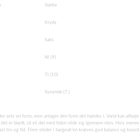
o
Støtte
Kryds
Saks
Ni (9)
Ti (10)
Syvende (7.)
e selv en form, men antager den form det hældes i. Vand kan afbøje
 det er blødt, så vil det med tiden slide sig igennem sten. Hvis menne
st tro og tid. Flere steder i taegeuk’en kræves god balance og koordi