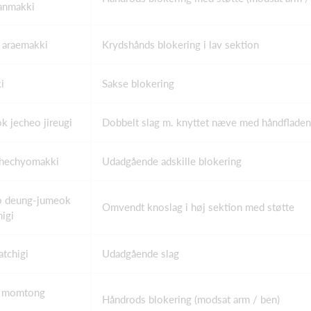
anmakki
 araemakki
Krydshånds blokering i lav sektion
i
Sakse blokering
 jecheo jireugi
Dobbelt slag m. knyttet næve med håndflade
hechyomakki
Udadgående adskille blokering
 deung-jumeok
Omvendt knoslag i høj sektion med støtte
higi
atchigi
Udadgående slag
n momtong
Håndrods blokering (modsat arm / ben)