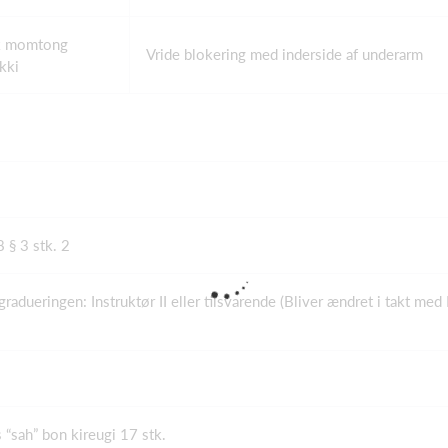
k momtong
Vride blokering med inderside af underarm
kki
 § 3 stk. 2
dueringen: Instruktør II eller tilsvarende (Bliver ændret i takt med
 “sah” bon kireugi 17 stk.