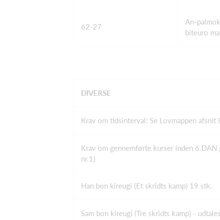
An-palmo
62-27
biteuro ma
DIVERSE
Krav om tidsinterval: Se Lovmappen afsnit 8
Krav om gennemførte kurser inden 6.DAN gra
nr.1)
Han bon kireugi (Et skridts kamp) 19 stk.
Sam bon kireugi (Tre skridts kamp) - udtales