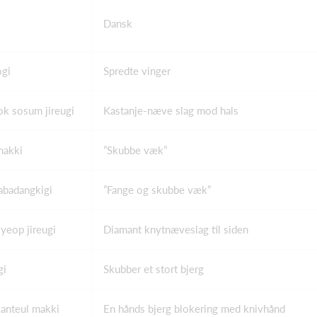
Dansk
ogi
Spredte vinger
k sosum jireugi
Kastanje-næve slag mod hals
makki
”Skubbe væk”
abadangkigi
”Fange og skubbe væk”
yeop jireugi
Diamant knytnæveslag til siden
gi
Skubber et stort bjerg
anteul makki
En hånds bjerg blokering med knivhånd