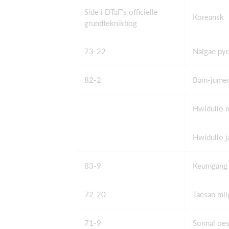
Side i DTaF’s officielle
Koreansk
grundteknikbog
73-22
Nalgae py
82-2
Bam-jumeo
Hwidullo 
Hwidullo j
83-9
Keumgang 
72-20
Taesan mil
71-9
Sonnal oes