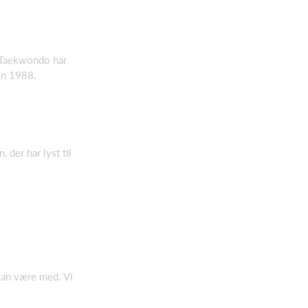
. Taekwondo har
den 1988.
 der har lyst til
 kan være med. Vi