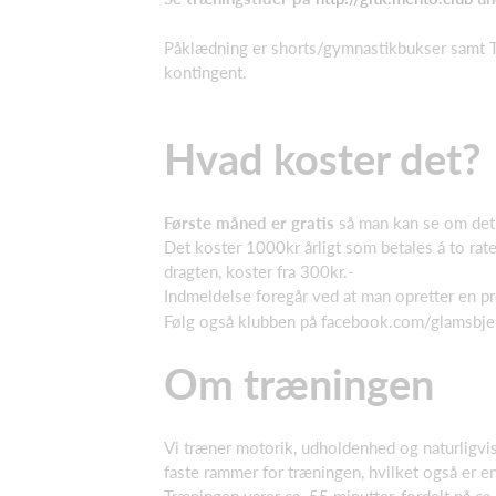
Påklædning er shorts/gymnastikbukser samt T-
kontingent.
Hvad koster det?
Første måned er gratis
så man kan se om det 
Det koster 1000kr årligt som betales á to ra
dragten, koster fra 300kr.-
Indmeldelse foregår ved at man opretter en pr
Følg også klubben på facebook.com/glamsbj
Om træningen
Vi træner motorik, udholdenhed og naturligvis 
faste rammer for træningen, hvilket også er e
Træningen varer ca. 55 minutter, fordelt på 