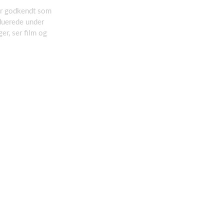
 er godkendt som
duerede under
er, ser film og