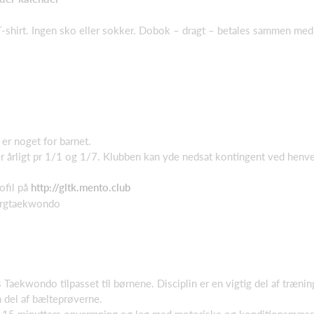
shirt. Ingen sko eller sokker. Dobok – dragt – betales sammen med
er noget for barnet.
ter årligt pr 1/1 og 1/7. Klubben kan yde nedsat kontingent ved hen
ofil på
http://gltk.mento.club
ergtaekwondo
Taekwondo tilpasset til børnene. Disciplin er en vigtig del af trænin
n del af bælteprøverne.
ca. 15 minutters opvarmning og leg med motoriske og konditionsmæss