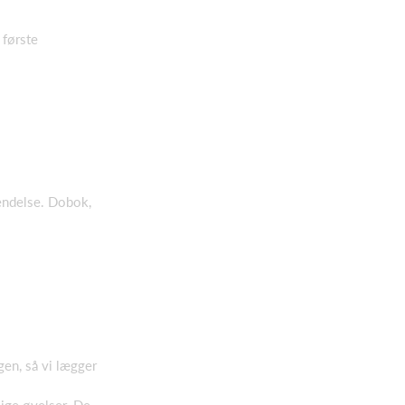
 første
vendelse. Dobok,
gen, så vi lægger
ige øvelser. De