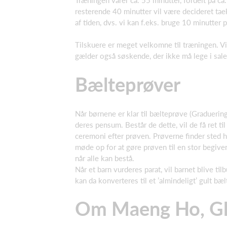
resterende 40 minutter vil være decideret ta
af tiden, dvs. vi kan f.eks. bruge 10 minutter 
Tilskuere er meget velkomne til træningen. Vi 
gælder også søskende, der ikke må lege i sal
Bælteprøver
Når børnene er klar til bælteprøve (Graduering
deres pensum. Består de dette, vil de få ret t
ceremoni efter prøven. Prøverne finder sted h
møde op for at gøre prøven til en stor begive
når alle kan bestå.
Når et barn vurderes parat, vil barnet blive ti
kan da konverteres til et ’almindeligt’ gult bæl
Om Maeng Ho, Gl