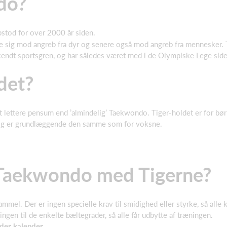
do?
tod for over 2000 år siden.
e sig mod angreb fra dyr og senere også mod angreb fra mennesker
erkendt sportsgren, og har således været med i de Olympiske Lege si
det?
t lettere pensum end ’almindelig’ Taekwondo. Tiger-holdet er for børn,
st og er grundlæggende den samme som for voksne.
Taekwondo med Tigerne?
mmel. Der er ingen specielle krav til smidighed eller styrke, så alle
ningen til de enkelte bæltegrader, så alle får udbytte af træningen.
der kalender