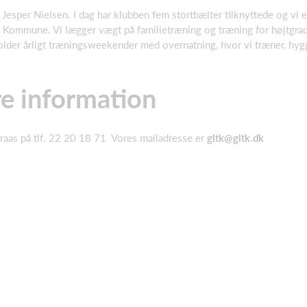
Jesper Nielsen. I dag har klubben fem stortbælter tilknyttede og vi
s Kommune. Vi lægger vægt på familietræning og træning for højtgra
older årligt træningsweekender med overnatning, hvor vi træner, hygg
e information
Braas på tlf. 22 20 18 71 Vores mailadresse er
gltk@gltk.dk