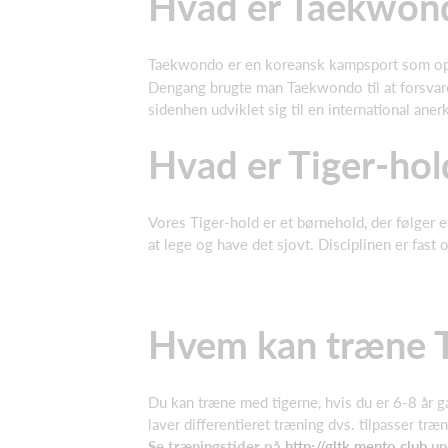
Hvad er Taekwon
Taekwondo er en koreansk kampsport som ops
Dengang brugte man Taekwondo til at forsvar
sidenhen udviklet sig til en international an
Hvad er Tiger-hol
Vores Tiger-hold er et børnehold, der følger e
at lege og have det sjovt. Disciplinen er fa
Hvem kan træne 
Du kan træne med tigerne, hvis du er 6-8 år ga
laver differentieret træning dvs. tilpasser træ
Se træningstider på
http://gltk.mento.club
un