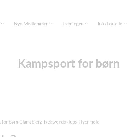
Nye Medlemmer
Træningen
Info For alle
Kampsport for børn
 for børn Glamsbjerg Taekwondoklubs Tiger-hold