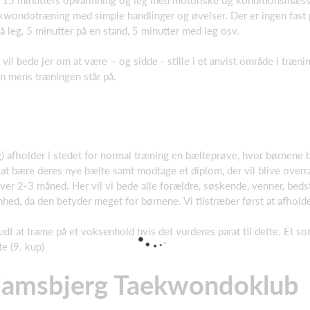
ekwondotræning med simple handlinger og øvelser. Der er ingen fast p
på leg, 5 minutter på en stand, 5 minutter med leg osv.
vil bede jer om at være – og sidde - stille i et anvist område i træni
en mens træningen står på.
) afholder i stedet for normal træning en bælteprøve, hvor børnene b
il at bære deres nye bælte samt modtage et diplom, der vil blive overr
ver 2-3 måned. Her vil vi bede alle forældre, søskende, venner, bed
nhed, da den betyder meget for børnene. Vi tilstræber først at afhol
lbudt at træne på et voksenhold hvis det vurderes parat til dette. Et s
te (9. kup)
amsbjerg Taekwondoklub