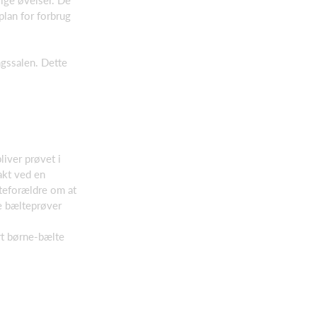
lan for forbrug
ngssalen. Dette
liver prøvet i
akt ved en
steforældre om at
de bælteprøver
ort børne-bælte