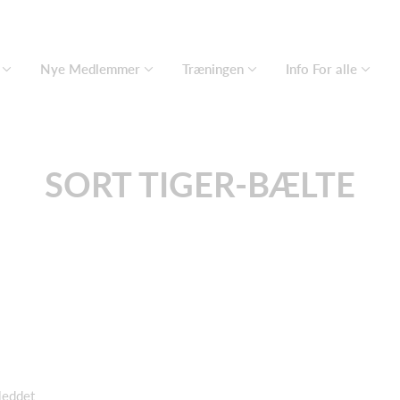
Nye Medlemmer
Træningen
Info For alle
SORT TIGER-BÆLTE
leddet