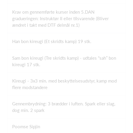
Krav om gennemførte kurser inden 5.DAN
gradueringen: Instruktør II eller tilsvarende (Bliver
ændret i takt med DTF delmål nr.1)
Han bon kireugi (Et skridts kamp) 19 stk.
Sam bon kireugi (Tre skridts kamp) - udtales “sah” bon
kireugi 17 stk.
Kireugi - 3x3 min. med beskyttelsesudstyr, kamp mod
flere modstandere
Gennembrydning: 3 brædder i luften. Spark eller slag,
dog min. 2 spark
Poomse Sipjin