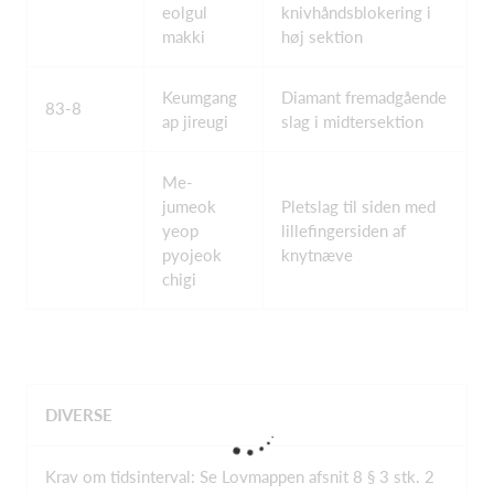
eolgul
knivhåndsblokering i
makki
høj sektion
Keumgang
Diamant fremadgående
83-8
ap jireugi
slag i midtersektion
Me-
jumeok
Pletslag til siden med
yeop
lillefingersiden af
pyojeok
knytnæve
chigi
DIVERSE
Krav om tidsinterval: Se Lovmappen afsnit 8 § 3 stk. 2