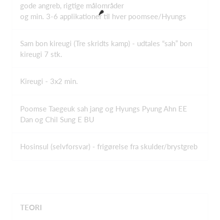
gode angreb, rigtige målområder
og min. 3-6 applikationer til hver poomsee/Hyungs
Sam bon kireugi (Tre skridts kamp) - udtales “sah” bon
kireugi 7 stk.
Kireugi - 3x2 min.
Poomse Taegeuk sah jang og Hyungs Pyung Ahn EE
Dan og Chil Sung E BU
Hosinsul (selvforsvar) - frigørelse fra skulder/brystgreb
TEORI