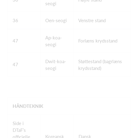
seogi
36
Oen-seogi
Venstre stand
Ap-koa-
47
Forlæns krydsstand
seogi
Dwit-koa-
Støttestand (bagrlæns
47
seogi
krydsstand)
HÅNDTEKNIK
Side i
DTaF’s
Koreansk
Dansk
officielle