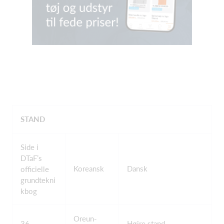
STAND
Side i
DTaF’s
Koreansk
Dansk
officielle
grundtekni
kbog
Oreun-
36
Højre stand