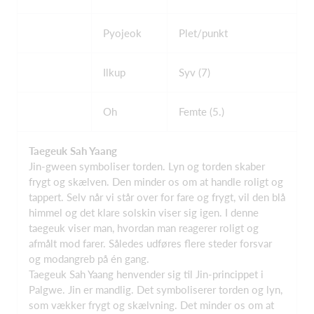
Pyojeok
Plet/punkt
Ilkup
Syv (7)
Oh
Femte (5.)
Taegeuk Sah Yaang
Jin-gween symboliser torden. Lyn og torden skaber
frygt og skælven. Den minder os om at handle roligt og
tappert. Selv når vi står over for fare og frygt, vil den blå
himmel og det klare solskin viser sig igen. I denne
taegeuk viser man, hvordan man reagerer roligt og
afmålt mod farer. Således udføres flere steder forsvar
og modangreb på én gang.
Taegeuk Sah Yaang henvender sig til Jin-princippet i
Palgwe. Jin er mandlig. Det symboliserer torden og lyn,
som vækker frygt og skælvning. Det minder os om at