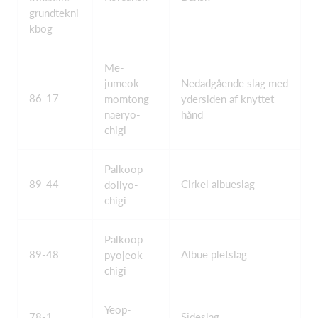
grundtekni
kbog
Me-
jumeok
Nedadgående slag med
86-17
momtong
ydersiden af knyttet
naeryo-
hånd
chigi
Palkoop
89-44
Cirkel albueslag
dollyo-
chigi
Palkoop
89-48
Albue pletslag
pyojeok-
chigi
Yeop-
78-1
Sideslag