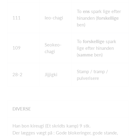
To
ens
spark lige efter
111
Ieo-chagi
hinanden (
forskellige
ben)
To
forskellige
spark
Seokeo-
109
lige efter hinanden
chagi
(
samme
ben)
Stamp / tramp /
28-2
Jijjigki
pulverisere
DIVERSE
Han bon kireugi (Et skridts kamp) 9 stk.
Der lægges vægt på : Gode blokeringer, gode stande,