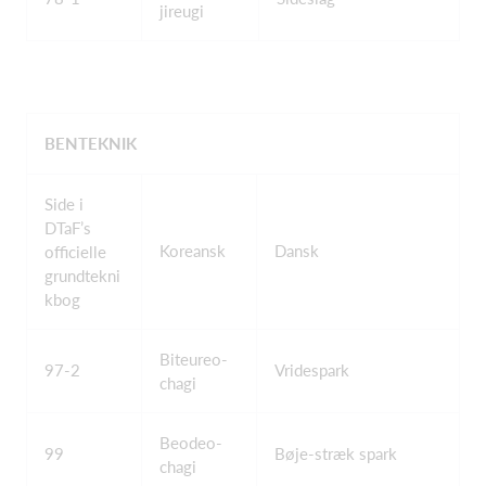
jireugi
BENTEKNIK
Side i
DTaF’s
Koreansk
Dansk
officielle
grundtekni
kbog
Biteureo-
97-2
Vridespark
chagi
Beodeo-
99
Bøje-stræk spark
chagi