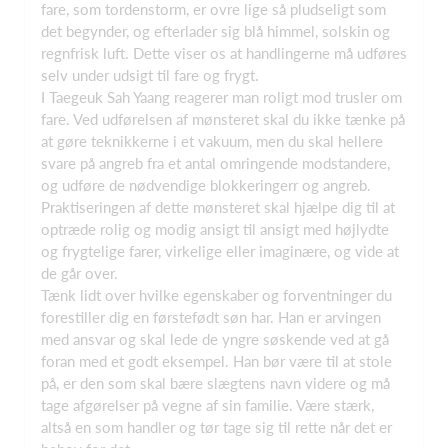
fare, som tordenstorm, er ovre lige så pludseligt som
det begynder, og efterlader sig blå himmel, solskin og
regnfrisk luft. Dette viser os at handlingerne må udføres
selv under udsigt til fare og frygt.
I Taegeuk Sah Yaang reagerer man roligt mod trusler om
fare. Ved udførelsen af mønsteret skal du ikke tænke på
at gøre teknikkerne i et vakuum, men du skal hellere
svare på angreb fra et antal omringende modstandere,
og udføre de nødvendige blokkeringerr og angreb.
Praktiseringen af dette mønsteret skal hjælpe dig til at
optræde rolig og modig ansigt til ansigt med højlydte
og frygtelige farer, virkelige eller imaginære, og vide at
de går over.
Tænk lidt over hvilke egenskaber og forventninger du
forestiller dig en førstefødt søn har. Han er arvingen
med ansvar og skal lede de yngre søskende ved at gå
foran med et godt eksempel. Han bør være til at stole
på, er den som skal bære slægtens navn videre og må
tage afgørelser på vegne af sin familie. Være stærk,
altså en som handler og tør tage sig til rette når det er