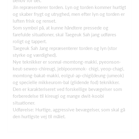
behov for det.
Jin repræsenterer torden. Lyn og torden kommer hurtigt
og skaber frygt og utryghed, men efter lyn og torden er
luften frisk og renset.
Som symbol på, at kunne håndtere pressede og
farefulde situationer, skal Taegeuk Sah jang udføres
roligt og tappert.
Taegeuk Sah Jang repræsenterer torden og lyn (stor
styrke og værdighed).
Nye teknikker er sonnal-momtong-makki, pyeonson-
keut-seweo-chireugi, jebipoommok- chigi, yeop-chagi,
momtong-bakat-makki, eolgul-ap-chigi(deung-jumeok)
og specielle mikkeurom-bal (glidende fod) teknikker.
Den er karakteriseret ved forskellige bevægelser som
forberedelse til kireugi og mange dwit-koobi
situationer.
Udførelse: Hurtige, aggressive bevægelser, som skal gå
den hurtigste vej til målet.