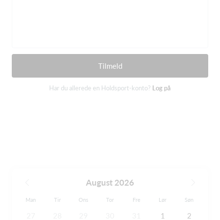
Tilmeld
Har du allerede en Holdsport-konto?
Log på
August 2026
Man
Tir
Ons
Tor
Fre
Lør
Søn
27
28
29
30
31
1
2