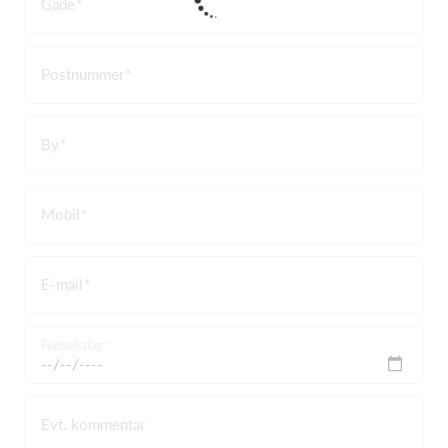
Gade
Postnummer
By
Mobil
E-mail
Fødselsdag
Evt. kommentar