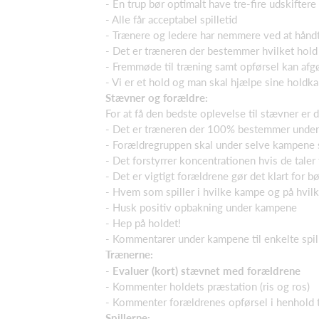
- En trup bør optimalt have tre-fire udskiftere
- Alle får acceptabel spilletid
- Trænere og ledere har nemmere ved at hånd
- Det er træneren der bestemmer hvilket hold 
- Fremmøde til træning samt opførsel kan afgø
- Vi er et hold og man skal hjælpe sine holdk
Stævner og forældre:
For at få den bedste oplevelse til stævner er d
- Det er træneren der 100% bestemmer under k
- Forældregruppen skal under selve kampene sti
- Det forstyrrer koncentrationen hvis de tale
- Det er vigtigt forældrene gør det klart for 
- Hvem som spiller i hvilke kampe og på hvilk
- Husk positiv opbakning under kampene
- Hep på holdet!
- Kommentarer under kampene til enkelte spil
Trænerne:
-
Evaluer (kort) stævnet med forældrene
- Kommenter holdets præstation (ris og ros)
- Kommenter forældrenes opførsel i henhold ti
Spillerne: