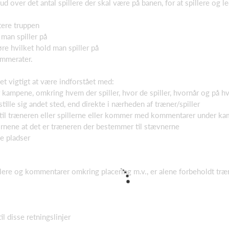
 ud over det antal spillere der skal være på banen, for at spillere og 
tere truppen
man spiller på
re hvilket hold man spiller på
ammerater.
et vigtigt at være indforstået med:
ampene, omkring hvem der spiller, hvor de spiller, hvornår og på hv
lle sig andet sted, end direkte i nærheden af træner/spiller
r til træneren eller spillerne eller kommer med kommentarer under k
børnene at det er træneren der bestemmer til stævnerne
e pladser
lere og kommentarer omkring placering m.v., er alene forbeholdt tr
l disse retningslinjer