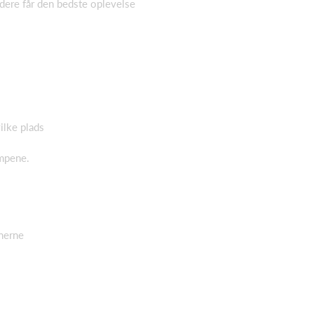
ledere får den bedste oplevelse
ilke plads
ampene.
ænerne