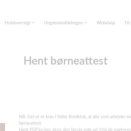
Holdoversigt
Ungdomsafdelingen
Webshop
Til
Hent børneattest
NB. Det er et krav i Valby Boldklub, at alle som arbejd
børneattest.
Hent PDF'en her, skriv den første side ud, fyld de markered