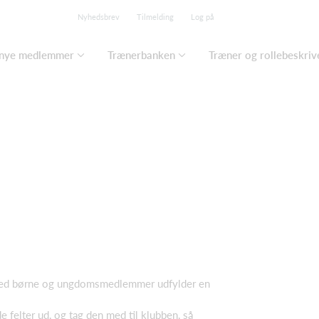
Nyhedsbrev
Tilmelding
Log på
 nye medlemmer
Trænerbanken
Træner og rollebeskriv
er med børne og ungdomsmedlemmer udfylder en
e felter ud, og tag den med til klubben, så