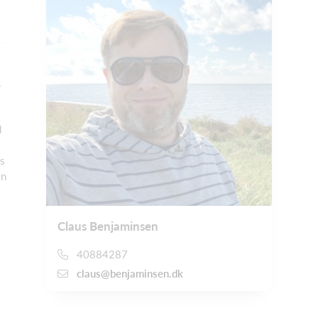
,
d
æs
en
Claus Benjaminsen
40884287
claus@benjaminsen.dk