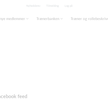
Nyhedsbrev
Tilmelding
Log på
 nye medlemmer
Trænerbanken
Træner og rollebeskriv
acebook feed