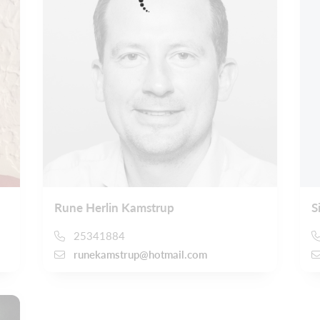
Rune Herlin Kamstrup
S
25341884
runekamstrup@hotmail.com