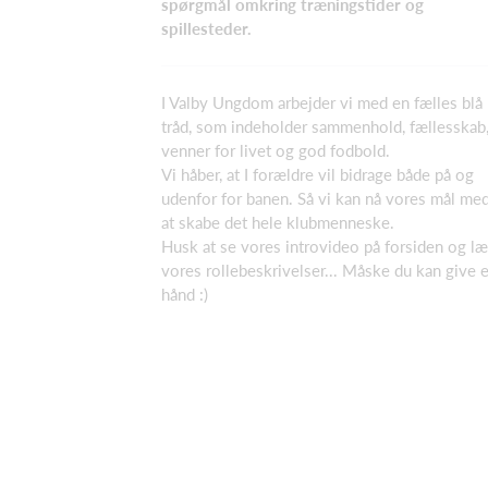
spørgmål omkring træningstider og
spillesteder.
I Valby Ungdom arbejder vi med en fælles blå
tråd, som indeholder sammenhold, fællesskab
venner for livet og god fodbold.
Vi håber, at I forældre vil bidrage både på og
udenfor for banen. Så vi kan nå vores mål me
at skabe det hele klubmenneske.
Husk at se vores introvideo på forsiden og l
vores rollebeskrivelser... Måske du kan give 
hånd :)