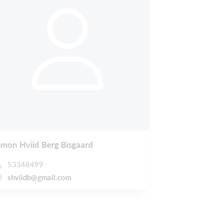
imon Hviid Berg Bisgaard
53348499
shviidb@gmail.com