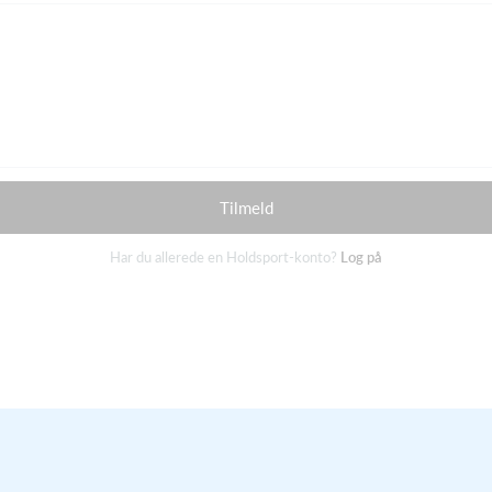
Tilmeld
Har du allerede en Holdsport-konto?
Log på