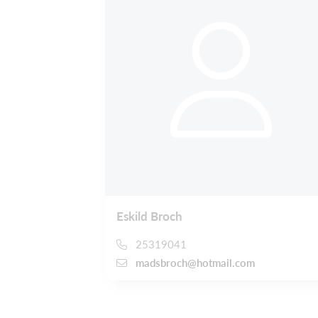
Eskild Broch
25319041
madsbroch@hotmail.com