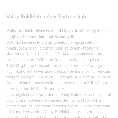
Valby Boldklub indgår Partnerskab
Valby Boldklub bliver en del af DBU's
TopCenter
projekt
og bliver Partnerklub med Brøndby IF
DBU har lanceret et 3 årigt talentudviklingdprojekt.
Målgruppen er spillere med "særlige kvalifikationer" i
alderen fra 8 - 11 år (U9 - U12). Af dem skønnes der på
landsplan at være 600 af pr årgang. En årgang er på ca
14.000 spillere. Konceptet er at en spiller med "særlige
kvalifikationer" bliver tilbudt ekstratræning, i form af en dags
træning om ugen i en, af DBU udpeget, TopCenterklub. Valby
Boldklub har i processen kunne vælge mellem 2 TopCentre
drevet af hhv. FCK og Brøndby IF.
I udvælgelsen af
TopCenter
har Valby Boldklub haft nedsat et
udvalg og involveret de trænere der har haft lyst. Vi har
været til fælles informationsmøder hos de 2 TopCentre fulgt
op af møder hvor kun Valby Boldklub deltog. I vores valg
af
TopCenter
har vi lagt vægt på, at finde det
Topcenter
der