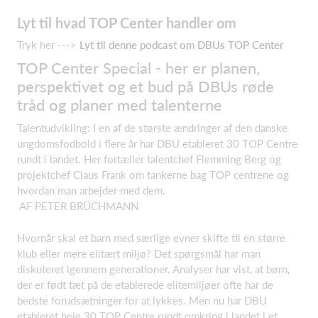
Lyt til hvad TOP Center handler om
Tryk her --->
Lyt til denne podcast om DBUs TOP Center
TOP Center Special - her er planen,
perspektivet og et bud på DBUs røde
tråd og planer med talenterne
Talentudvikling: I en af de største ændringer af den danske
ungdomsfodbold i flere år har DBU etableret 30 TOP Centre
rundt i landet. Her fortæller talentchef Flemming Berg og
projektchef Claus Frank om tankerne bag TOP centrene og
hvordan man arbejder med dem.
AF PETER BRÜCHMANN
Hvornår skal et barn med særlige evner skifte til en større
klub eller mere elitært miljø? Det spørgsmål har man
diskuteret igennem generationer. Analyser har vist, at børn,
der er født tæt på de etablerede elitemiljøer ofte har de
bedste forudsætninger for at lykkes. Men nu har DBU
etableret hele 30 TOP Centre rundt omkring i landet i et