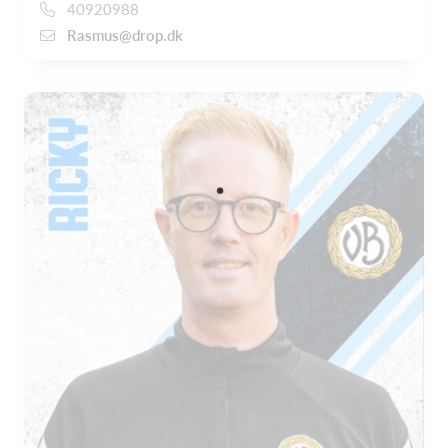
40920988
Rasmus@drop.dk