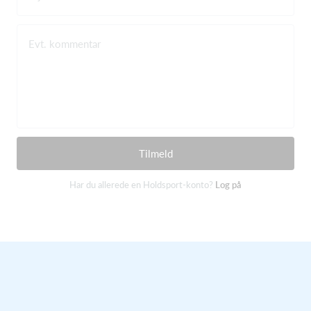
Evt. kommentar
Tilmeld
Har du allerede en Holdsport-konto?
Log på