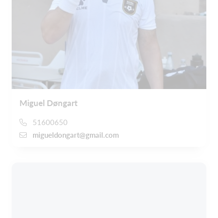
Miguel Døngart
51600650
migueldongart@gmail.com