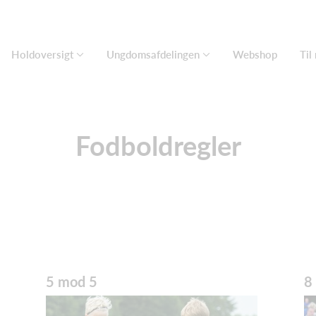
Holdoversigt
Ungdomsafdelingen
Webshop
Til
Fodboldregler
5 mod 5
8