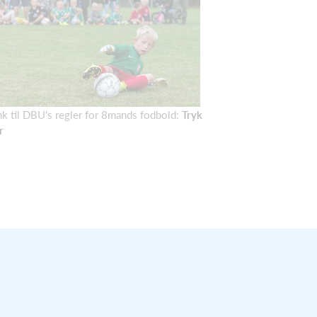
nk til DBU's regler for 8mands fodbold:
Tryk
r