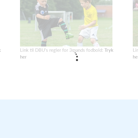
k
Link til DBU's regler for 3mands fodbold:
Tryk
Li
her
he