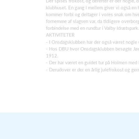
Der spises frokost, og derefter er der nogle, 
klubhuset. En gang i mellem giver vi også en
kommer forbi og deltager i vores snak om hv
fornemme af slagsen var, da tidligere overborg
forbindelse med en rundtur i Valby Idrætspark
AKTIVITETER
- I Onsdagsklubben har der også været nogle 
- Hos DBU hvor Onsdagsklubben besøgte Jørg
1912.
- Der har været en guidet tur på Holmen med
- Derudover er der en årlig julefrokost og g