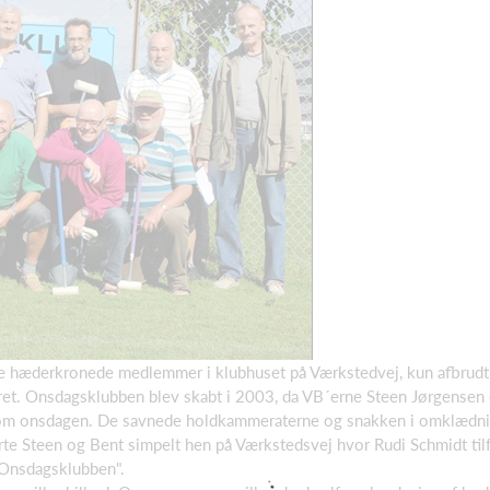
 hæderkronede medlemmer i klubhuset på Værkstedvej, kun afbrudt af
et. Onsdagsklubben blev skabt i 2003, da VB´erne Steen Jørgensen 
n om onsdagen. De savnede holdkammeraterne og snakken i omklædn
te Steen og Bent simpelt hen på Værkstedsvej hvor Rudi Schmidt tilfæ
 "Onsdagsklubben".