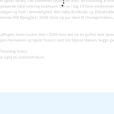
der spiller billard. Om sommeren spilles der krolf, en krydsning af kr
 hjælpende hånd omkring klubhuset. Der er i dag 14 faste medlemmer
erdagen og livet i almindelighed. Alle Valby Boldklubs og Zebraklu
mester Ritt Bjerggård i 2008 hilste og gav hånd til Onsdagsklubben, d
.
udflugter, hvem husker ikke i 2008 hvor det var en golftur med Jønn
en Hermansen og spiste frokost med Jim Stjerne Hansen, begge gam
 Flemming Schou.
erne også en sommerfrokost.