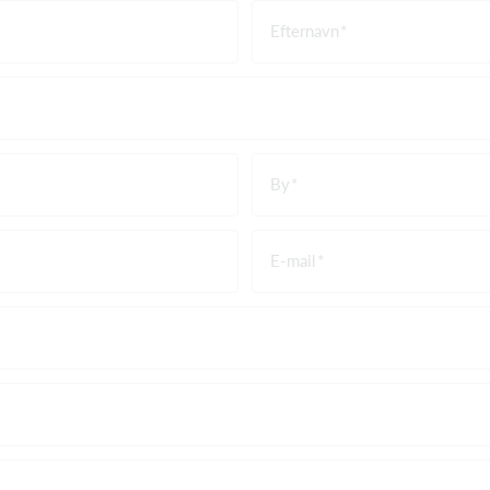
Efternavn
By
E-mail