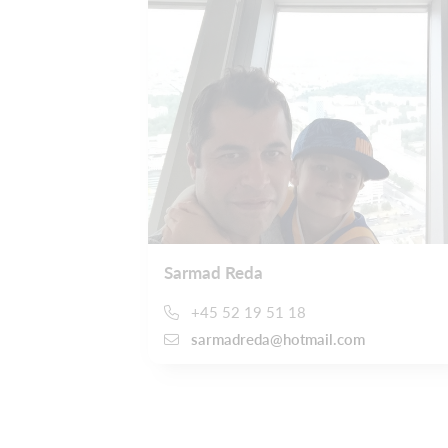
Sarmad Reda
+45 52 19 51 18
sarmadreda@hotmail.com