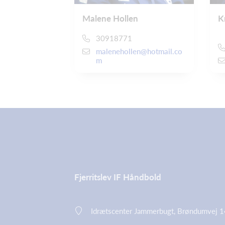
Malene Hollen
K
30918771
malenehollen@hotmail.co
m
Fjerritslev IF Håndbold
Idrætscenter Jammerbugt, Brøndumvej 14