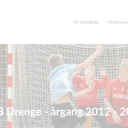
FIF Håndbold
Holdovers
 Drenge - årgang 2012 - 