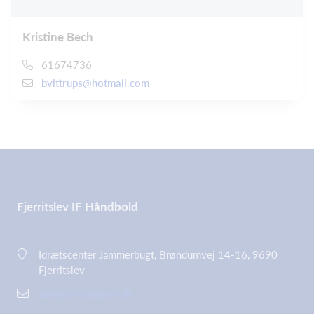
Kristine Bech
61674736
bvittrups@hotmail.com
Fjerritslev IF Håndbold
Idrætscenter Jammerbugt, Brøndumvej 14-16, 9690
Fjerritslev
demo@holdsport.dk