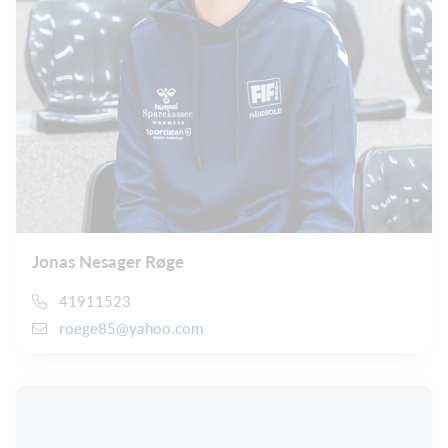
Jonas Nesager Røge
41911523
roege85@yahoo.com