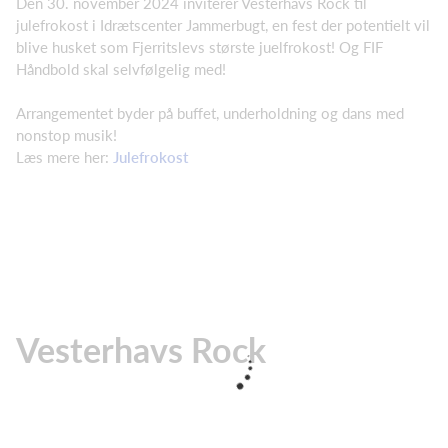
Den 30. november 2024 inviterer Vesterhavs Rock til
julefrokost i Idrætscenter Jammerbugt, en fest der potentielt vil
blive husket som Fjerritslevs største juelfrokost! Og FIF
Håndbold skal selvfølgelig med!
Arrangementet byder på buffet, underholdning og dans med
nonstop musik!
Læs mere her:
Julefrokost
Vesterhavs Rock