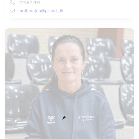
22482204
mollevejen@privat.dk