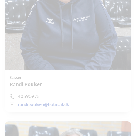
Kasser
Randi Poulsen
40590975
randipoulsen@hotmail.dk