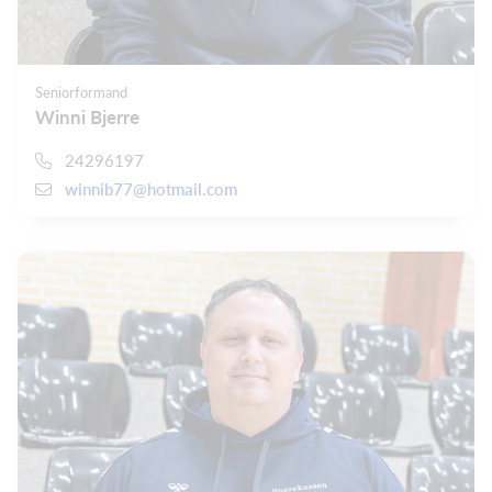
Seniorformand
Winni Bjerre
24296197
winnib77@hotmail.com