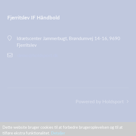
Fjerritslev IF Håndbold
Idrætscenter Jammerbugt, Brøndumvej 14-16, 9690
Fjerritslev
demo@holdsport.dk
Powered by Holdsport
Dette website bruger cookies til at forbedre brugeroplevelsen og til at
tilføre ekstra funktionalitet.
Detaljer