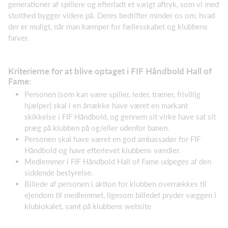
generationer af spillere og efterladt et varigt aftryk, som vi med
stolthed bygger videre på. Deres bedrifter minder os om, hvad
der er muligt, når man kæmper for fællesskabet og klubbens
farver.
Kriterierne for at blive optaget i FIF Håndbold Hall of
Fame:
Personen (som kan være spiller, leder, træner, frivillig
hjælper) skal i en årrække have været en markant
skikkelse i FIF Håndbold, og gennem sit virke have sat sit
præg på klubben på og/eller udenfor banen.
Personen skal have været en god ambassadør for FIF
Håndbold og have efterlevet klubbens værdier.
Medlemmer i FIF Håndbold Hall of Fame udpeges af den
siddende bestyrelse.
Billede af personen i aktion for klubben overrækkes til
ejendom til medlemmet, ligesom billedet pryder væggen i
klublokalet, samt på klubbens website