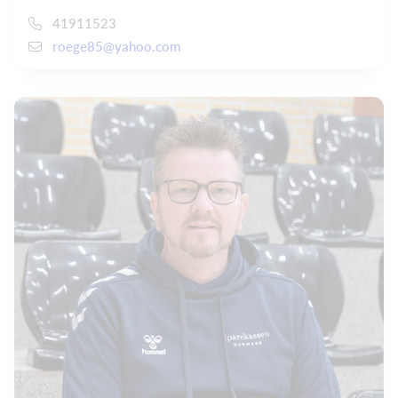
41911523
roege85@yahoo.com