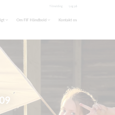
Tilmelding
Log på
igt
Om FIF Håndbold
Kontakt os
009