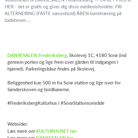
HER - det er gratis og giver dig disse medlemsfordele: FRI
ALTERNERING (FASTE sæsonhold) ÅBEN barretræning på
badebroen ...
DANSESALEN Frederiksberg
, Skolevej 1C, 4180 Sorø (ind
gennem porten og lige frem over gården til indgangen i
hjørnet). Parkeringsbåse findes på Skolevej.
Beliggenhed kun 500 m fra Sorø station og lige over for
Sønderskoven og boldbanerne.
#FrederiksbergKulturhus i #SorøStationsområde
Websider:
Læs mere om
KULTURHUSET her
Læs mere om
DANSESALEN her