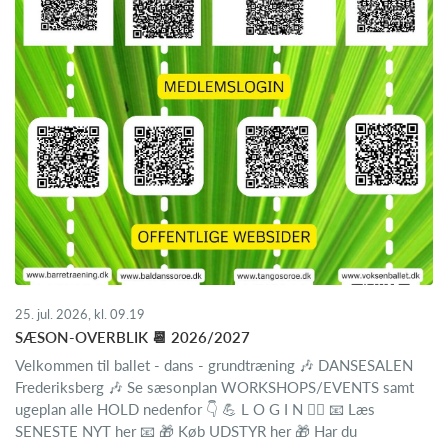
25. jul. 2026, kl. 09.19
SÆSON-OVERBLIK 📆 2026/2027
Velkommen til ballet - dans - grundtræning 🎶 DANSESALEN
Frederiksberg 🎶 Se sæsonplan WORKSHOPS/EVENTS samt
ugeplan alle HOLD nedenfor 👇 💪 L O G I N 🙋‍♀️ 📧 Læs
SENESTE NYT her 📧 🎁 Køb UDSTYR her 🎁 Har du