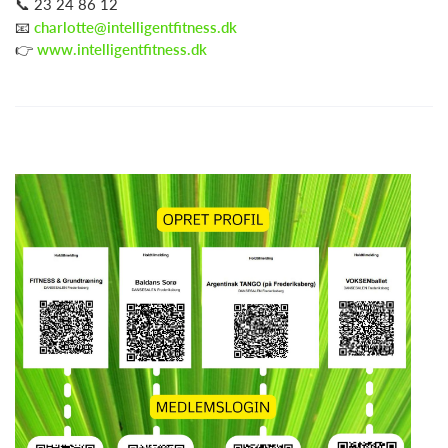
📞 23 24 86 12
📧
charlotte@intelligentfitness.dk
👉
www.intelligentfitness.dk