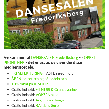
Velkommen til
->
DANSESALEN Frederiksberg
OPRET
- det er gratis og giver dig disse
PROFIL HER
medlemsfordele:
FRI ALTERNERING
(FASTE sæsonhold)
ÅBEN barretræning på badebroen
10% rabat på IF SHOP
Gratis indhold:
FITNESS & Grundtræning
Gratis indhold:
VOKSENballet
Gratis indhold:
Argentinsk Tango
Gratis indhold:
BALdans Sorø