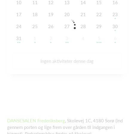
10
11
12
13
14
15
16
17
18
19
20
21
22
23
24
25
26
27
28
29
30
31
1
2
3
4
5
6
Ingen aktiviteter denne dag
DANSESALEN Frederiksberg
, Skolevej 1C, 4180 Sorø (ind
gennem porten og lige frem over gården til indgangen i
hjørnet). Parkeringsbåse findes på Skolevej.