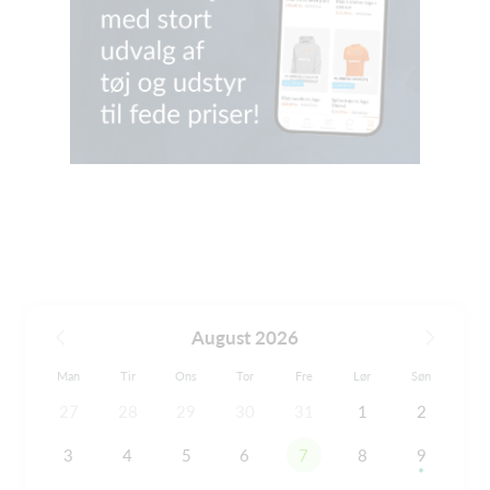
August 2026
Man
Tir
Ons
Tor
Fre
Lør
Søn
27
28
29
30
31
1
2
3
4
5
6
7
8
9