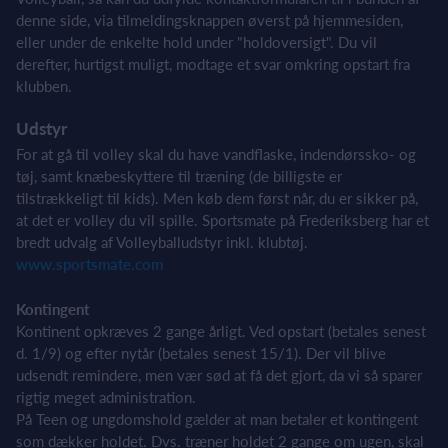
denne side, via tilmeldingsknappen øverst på hjemmesiden,
eller under de enkelte hold under "holdoversigt". Du vil
derefter, hurtigst muligt, modtage et svar omkring opstart fra
klubben.
Udstyr
For at gå til volley skal du have vandflaske, indendørssko- og
tøj, samt knæbeskyttere til træning (de billigste er
tilstrækkeligt til kids). Men køb dem først når, du er sikker på,
at det er volley du vil spille. Sportsmate på Frederiksberg har et
bredt udvalg af Volleyballudstyr inkl. klubtøj.
www.sportsmate.com
Kontingent
Kontinent opkræves 2 gange årligt. Ved opstart (betales senest
d. 1/9) og efter nytår (betales senest 15/1). Der vil blive
udsendt remindere, men vær sød at få det gjort, da vi så sparer
rigtig meget administration.
På Teen og ungdomshold gælder at man betaler et kontingent
som dækker holdet. Dvs. træner holdet 2 gange om ugen, skal