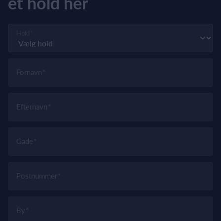
et hold her
Hold
Fornavn
Efternavn
Gade
Postnummer
By