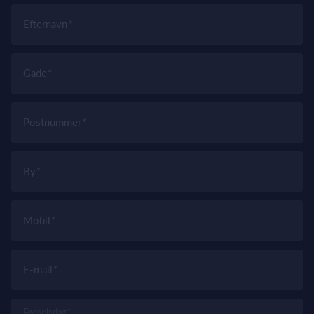
Efternavn
Gade
Postnummer
By
Mobil
E-mail
Fødselsdag