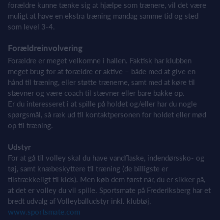
forældre kunne tænke sig at hjælpe som trænere, vil det være
muligt at have en ekstra træning mandag samme tid og sted
som level 3-4.
Forældreinvolvering
Forældre er meget velkomne i hallen. Faktisk har klubben
meget brug for at forældre er aktive – både med at give en
hånd til træning, eller støtte trænerne, samt med at køre til
stævner og være coach til stævner eller bare bakke op.
Er du interesseret i at spille på holdet og/eller har du nogle
spørgsmål, så ræk ud til kontaktpersonen for holdet eller mød
op til træning.
Udstyr
For at gå til volley skal du have vandflaske, indendørssko- og
tøj, samt knæbeskyttere til træning (de billigste er
tilstrækkeligt til kids). Men køb dem først når, du er sikker på,
at det er volley du vil spille. Sportsmate på Frederiksberg har et
bredt udvalg af Volleyballudstyr inkl. klubtøj.
www.sportsmate.com