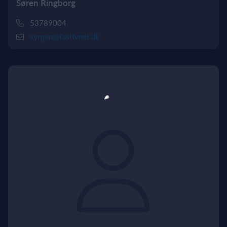
Søren Ringborg
53789004
syrgen@fasttvnet.dk