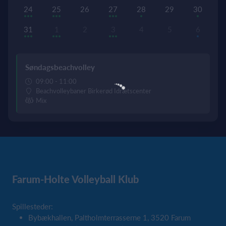
24
25
26
27
28
29
30
31
1
2
3
4
5
6
Søndagsbeachvolley
09:00 - 11:00
Beachvolleybaner Birkerød Idrætscenter
Mix
Farum-Holte Volleyball Klub
Spillesteder:
Bybækhallen, Paltholmterrasserne 1, 3520 Farum