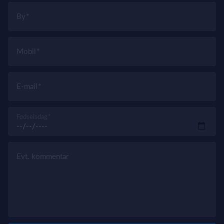
By
Mobil
E-mail
Fødselsdag
Evt. kommentar