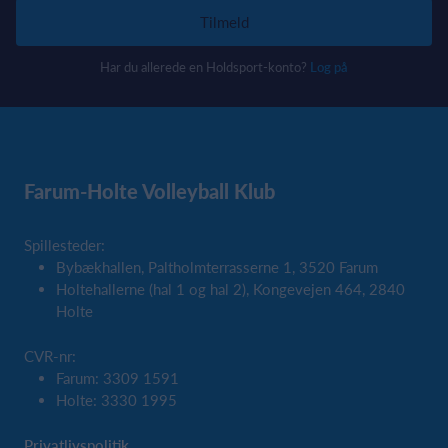
Tilmeld
Har du allerede en Holdsport-konto?
Log på
Farum-Holte Volleyball Klub
Spillesteder:
Bybækhallen, Paltholmterrasserne 1, 3520 Farum
Holtehallerne (hal 1 og hal 2), Kongevejen 464, 2840
Holte
CVR-nr:
Farum: 3309 1591
Holte: 3330 1995
Privatlivspolitik