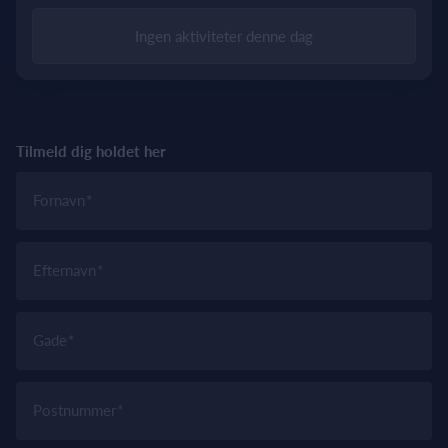
Ingen aktiviteter denne dag
Tilmeld dig holdet her
Fornavn
Efternavn
Gade
Postnummer