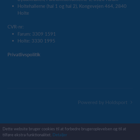
Holtehallerne (hal 1 og hal 2), Kongevejen 464, 2840
Holte
CVR-nr:
Farum: 3309 1591
Holte: 3330 1995
Privatlivspolitik
Powered by Holdsport
Dette website bruger cookies til at forbedre brugeroplevelsen og til at
tilføre ekstra funktionalitet.
Detaljer