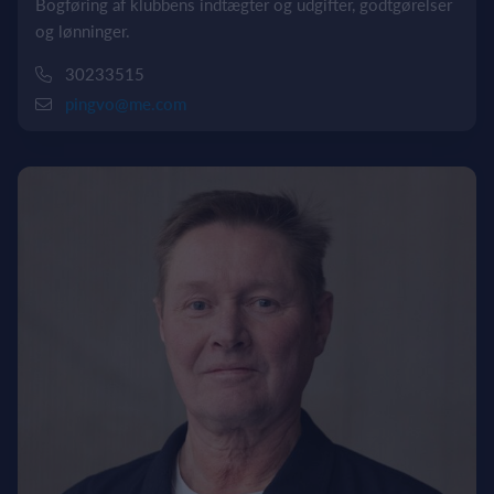
Bogføring af klubbens indtægter og udgifter, godtgørelser
og lønninger.
30233515
pingvo@me.com