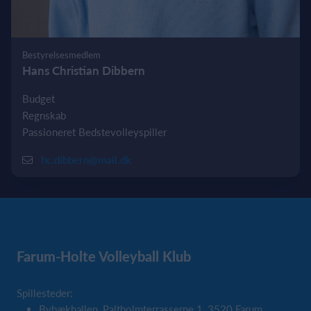
Bestyrelsesmedlem
Hans Christian Dibbern
Budget
Regnskab
Passioneret Bedstevolleyspiller
hc.dibbern@mail.dk
Farum-Holte Volleyball Klub
Spillesteder:
Bybækhallen, Paltholmterrasserne 1, 3520 Farum