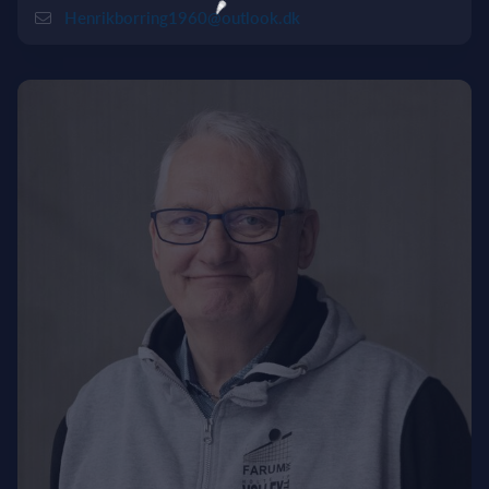
Henrikborring1960@outlook.dk