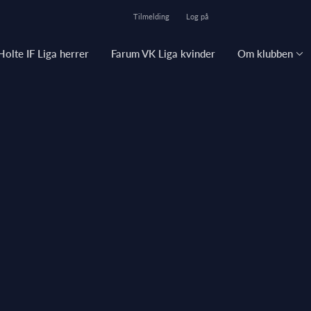
Tilmelding
Log på
Holte IF Liga herrer
Farum VK Liga kvinder
Om klubben