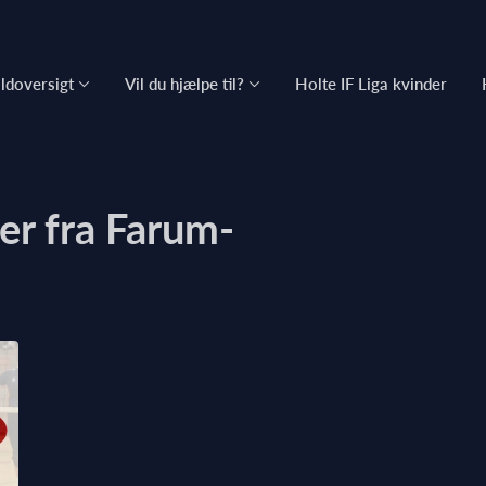
ldoversigt
Vil du hjælpe til?
Holte IF Liga kvinder
er fra Farum-