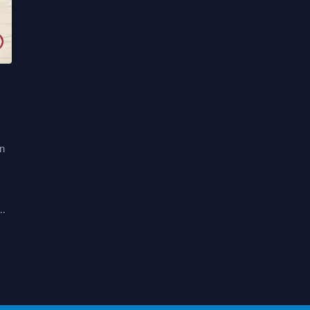
an
..