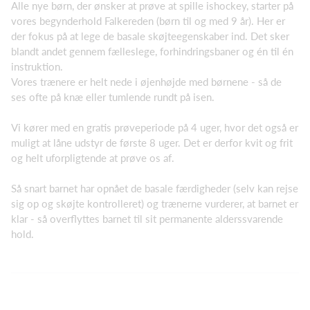
Alle nye børn, der ønsker at prøve at spille ishockey, starter på
vores begynderhold Falkereden (børn til og med 9 år). Her er
der fokus på at lege de basale skøjteegenskaber ind. Det sker
blandt andet gennem fælleslege, forhindringsbaner og én til én
instruktion.
Vores trænere er helt nede i øjenhøjde med børnene - så de
ses ofte på knæ eller tumlende rundt på isen.
Vi kører med en gratis prøveperiode på 4 uger, hvor det også er
muligt at låne udstyr de første 8 uger. Det er derfor kvit og frit
og helt uforpligtende at prøve os af.
Så snart barnet har opnået de basale færdigheder (selv kan rejse
sig op og skøjte kontrolleret) og trænerne vurderer, at barnet er
klar - så overflyttes barnet til sit permanente alderssvarende
hold.