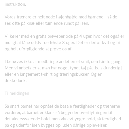
instruktion.
Vores trænere er helt nede i øjenhøjde med børnene - så de
ses ofte på knæ eller tumlende rundt på isen.
Vi kører med en gratis prøveperiode på 4 uger, hvor det også er
muligt at låne udstyr de første 8 uger. Det er derfor kvit og frit
og helt uforpligtende at prøve os af.
I behøves ikke at medbringe andet en et smil, den første gang.
Men vi anbefaler at man har noget tyndt tøj på, fx. skiundertøj
eller en langærmet t-shirt og træningsbukser. Og en
drikkedunk.
Tilmeldingen
Så snart barnet har opnået de basale færdigheder og trænerne
vurderer, at barnet er klar - så begynder overflytningen til
det alderssvarende hold, men via evt yngre hold, så færdighed
på og udenfor isen bygges op, uden dårlige oplevelser.