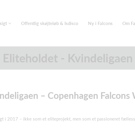
sigt
Offentlig skøjteløb & Isdisco
Ny i Falcons
Om Fa
Eliteholdet - Kvindeligaen
vindeligaen – Copenhagen Falcon
 i 2017 – ikke som et eliteprojekt, men som et passioneret fællessk