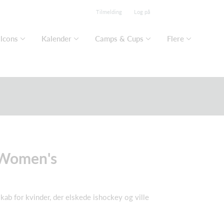
Tilmelding
Log på
lcons
Kalender
Camps & Cups
Flere
s Women's
ab for kvinder, der elskede ishockey og ville