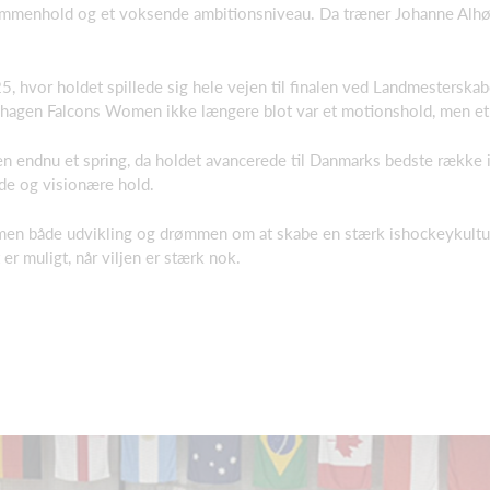
sammenhold og et voksende ambitionsniveau. Da træner Johanne Alhøj
 hvor holdet spillede sig hele vejen til finalen ved Landmesterskab
nhagen Falcons Women ikke længere blot var et motionshold, men et 
 endnu et spring, da holdet avancerede til Danmarks bedste række 
ede og visionære hold.
n både udvikling og drømmen om at skabe en stærk ishockeykultur 
 er muligt, når viljen er stærk nok.