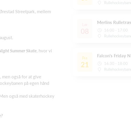
Rullehockeyban
 Ørestad Streetpark, mellem
Merlins Rulletræ
Lør
08
16:00 - 17:00
Rullehockeyban
 august.
 Night Summer Skate
, hvor vi
Falcon's Friday 
Fre
21
16:30 - 18:00
Rullehockeyban
t, men også for at give
lehockeybanen på egen hånd
. Men også med skaterhockey
e?