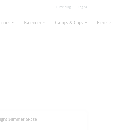
Tilmelding
Log på
lcons
Kalender
Camps & Cups
Flere
Night Summer Skate