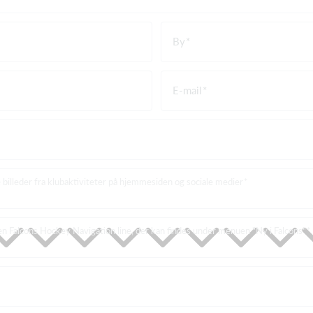
By
E-mail
 billeder fra klubaktiviteter på hjemmesiden og sociale medier
n Falcons Hockey Navigation line, der kan findes under menuen "Ny i Falcons"