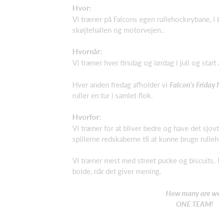
Hvor:
Vi træner på Falcons egen rullehockeybane, i
skøjtehallen og motorvejen..
Hvornår
:
Vi træner hver tirsdag og lørdag i juli og start
Hver anden fredag afholder vi
Falcon's Friday
ruller en tur i samlet flok.
Hvorfor
:
Vi træner for at bliver bedre og have det sjov
spillerne redskaberne til at kunne bruge rul
Vi træner mest med street pucke og biscuits
bolde, når det giver mening.
How many are w
ONE TEAM!