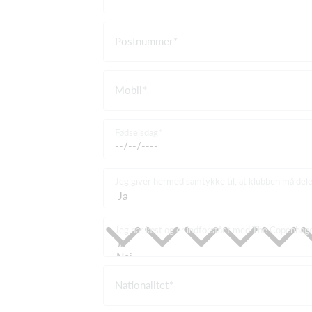
Postnummer
Mobil
Fødselsdag
Jeg giver hermed samtykke til, at klubben må dele
Jeg har læst og er indforstået med The Copenhage
Nationalitet