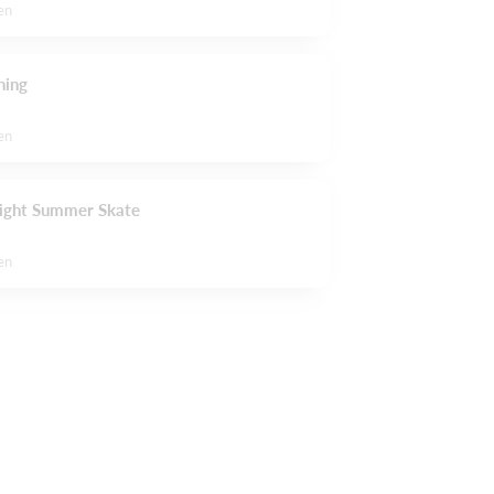
en
ning
en
Night Summer Skate
en