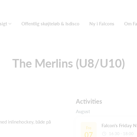
sigt
Offentlig skøjteløb & Isdisco
Ny i Falcons
Om Fa
The Merlins (U8/U10)
Activities
August
med inlinehockey, både på
Falcon's Friday 
Fre
07
16:30 - 18:00