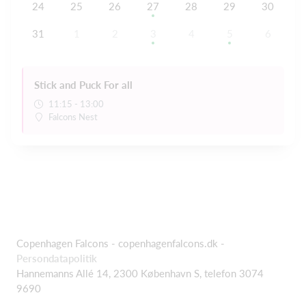
24
25
26
27
28
29
30
31
1
2
3
4
5
6
Stick and Puck For all
11:15 - 13:00
Falcons Nest
Copenhagen Falcons - copenhagenfalcons.dk -
Persondatapolitik
Hannemanns Allé 14, 2300 København S, telefon 3074
9690