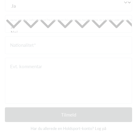
Jeg har læst og er indforstået med The Copenhagen Falcons Hockey Navigation line, der kan findes under menuen "Ny i F
Nationalitet
Evt. kommentar
Tilmeld
Har du allerede en Holdsport-konto?
Log på