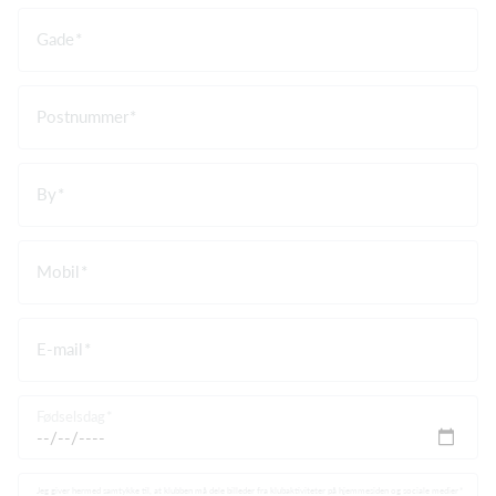
Gade
Postnummer
By
Mobil
E-mail
Fødselsdag
Jeg giver hermed samtykke til, at klubben må dele billeder fra klubaktiviteter på hjemmesiden og sociale medier