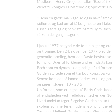
Musikeren Henry Gregersen alias ”Basse”, fik
været til kongres i Holstebro og oplevede Ho
"Sådan en garde må Slagelse også have”, tænkt
rådhuset og bad om at få borgmesteren i tal
Basse’s forslag og henviste ham til Jørn Bac
så kom der gang i sagerne!
I januar 1977 begyndte de første piger og dren
og tromme. Den 24. november 1977 blev der 
generalforsamling, hvor den første bestyrels
formand. Uden at forklejne andres indsats kan
Bach som en dynamisk og indsigtsfuld forman
Garden startede som et tambourkorps, og var 
Senere kom der så harmoniorkester til, og gar
og piger i alderen 10 - 23 år.
Uniformen, som er tegnet af Børty Christianse
offentligheden ved Trelleborgmarchen den 10.
Hvert andet år tager Slagelse Garden en tur til 
skolens sommerferie. I tidens løb har vi været
Tyskland, Holland, Østrig, Ungarn, Skotland, S