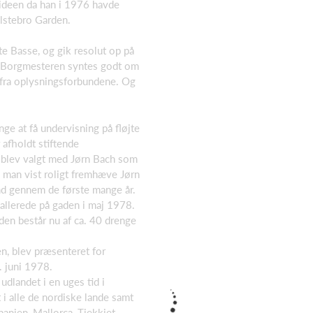
 ideen da han i 1976 havde
lstebro Garden.
e Basse, og gik resolut op på
e. Borgmesteren syntes godt om
h fra oplysningsforbundene. Og
ge at få undervisning på fløjte
afholdt stiftende
e blev valgt med Jørn Bach som
 man vist roligt fremhæve Jørn
d gennem de første mange år.
allerede på gaden i maj 1978.
den består nu af ca. 40 drenge
n, blev præsenteret for
 juni 1978.
udlandet i en uges tid i
 i alle de nordiske lande samt
panien, Mallorca, Tjekkiet,