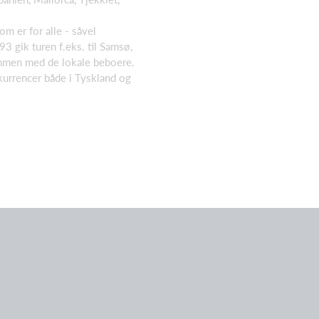
m er for alle - såvel
3 gik turen f.eks. til Samsø,
ammen med de lokale beboere.
kurrencer både i Tyskland og