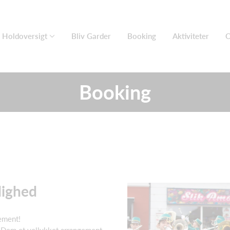
Holdoversigt
Bliv Garder
Booking
Aktiviteter
O
Booking
jlighed
ement!