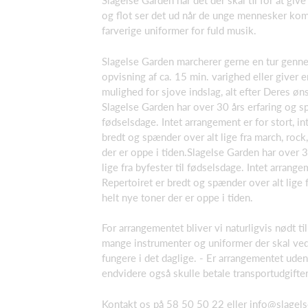
Slagelse Garden har det der skal til for at gi
og flot ser det ud når de unge mennesker ko
farverige uniformer for fuld musik.
Slagelse Garden marcherer gerne en tur gennem
opvisning af ca. 15 min. varighed eller giver
mulighed for sjove indslag, alt efter Deres øn
Slagelse Garden har over 30 års erfaring og spill
fødselsdage. Intet arrangement er for stort, in
bredt og spænder over alt lige fra march, rock,
der er oppe i tiden.Slagelse Garden har over 30 
lige fra byfester til fødselsdage. Intet arrangem
Repertoiret er bredt og spænder over alt lige f
helt nye toner der er oppe i tiden.
For arrangementet bliver vi naturligvis nødt ti
mange instrumenter og uniformer der skal ved
fungere i det daglige. - Er arrangementet uden
endvidere også skulle betale transportudgifter
Kontakt os på 58 50 50 22 eller
info@slagel