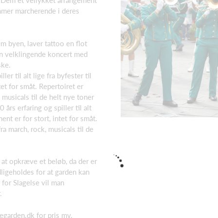
ve Dem et vellykket arrangement
mmer marcherende i deres
 byen, laver tattoo en flot
 en velklingende koncert med
ske.
er til alt lige fra byfester til
tet for småt. Repertoiret er
 musicals til de helt nye toner
års erfaring og spiller til alt
ent er for stort, intet for småt.
ra march, rock, musicals til de
l at opkræve et beløb, da der er
ligeholdes for at garden kan
 for Slagelse vil man
.
segarden.dk
for pris mv.