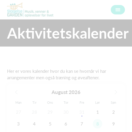
Aktivitetskalender
Her er vores kalender hvor du kan se hvornår vi har
arrangementer men også træning og øveaftener.
August 2026
Man
Tir
Ons
Tor
Fre
Lør
Søn
27
28
29
30
31
1
2
3
4
5
6
7
8
9