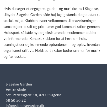
Hvis du søger et engageret garder- og musikkorps i Slagelse,
tilbyder Slagelse Garden både høj faglig standard og et stærkt
socialt miljø. Klubben byder velkommen til prøvetræninger,
samarbejder lokalt og prioriterer god kommunikation gennem
Holdsport, så både nye og eksisterende medlemmer altid er
velinformerede. Kontakt klubben for at høre om hold,
træningstider og kommende optrædener — og oplev, hvordan
organiseret drift via Holdsport skaber bedre rammer for musik
og fællesskab.
Slagelse Garden
Vestre skole
Sct. Pedersgade 18, 4200 Slagelse
58 50 50 22
info@slagelsegarden.dk